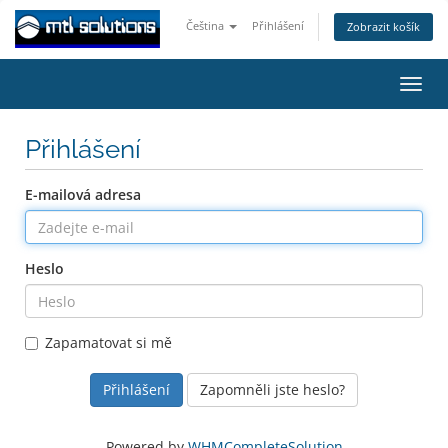
Čeština
Přihlášení
Zobrazit košík
Přep
navig
Přihlášení
E-mailová adresa
Heslo
Zapamatovat si mě
Zapomněli jste heslo?
Powered by
WHMCompleteSolution